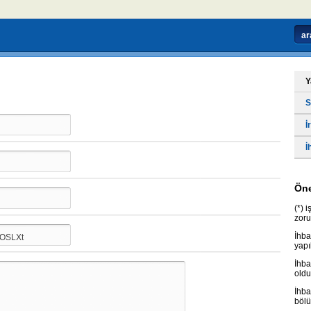
Y
S
İ
İ
Öne
(*) 
zoru
İhba
yapı
İhba
oldu
İhba
bölü