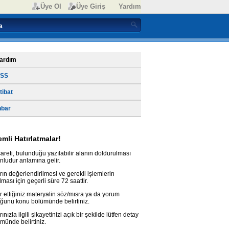
Üye Ol
Üye Giriş
Yardım
ardım
SS
rtibat
hbar
mli Hatırlatmalar!
işareti, bulunduğu yazılabilir alanın doldurulması
nludur anlamına gelir.
rın değerlendirilmesi ve gerekli işlemlerin
lması için geçerli süre 72 saattir.
r ettiğiniz materyalin söz/mısra ya da yorum
ğunu konu bölümünde belirtiniz.
rınızla ilgili şikayetinizi açık bir şekilde lütfen detay
münde belirtiniz.