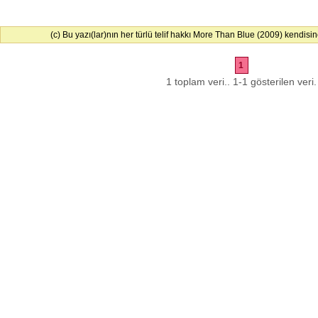
(c) Bu yazı(lar)nın her türlü telif hakkı More Than Blue (2009) kendisine 
1
1 toplam veri.. 1-1 gösterilen veri.