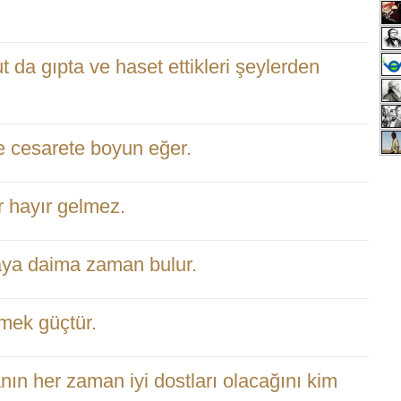
ut da gıpta ve haset ettikleri şeylerden
 ve cesarete boyun eğer.
r hayır gelmez.
aya daima zaman bulur.
rmek güçtür.
anın her zaman iyi dostları olacağını kim