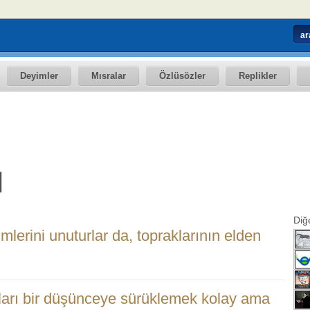
Deyimler
Mısralar
Özlüsözler
Replikler
Diğ
mlerini unuturlar da, topraklarının elden
onları bir düşünceye sürüklemek kolay ama