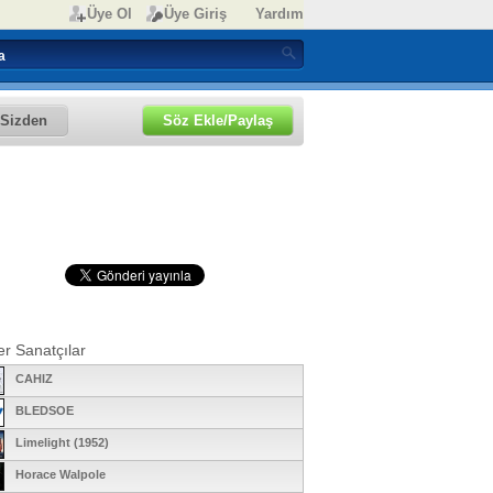
Üye Ol
Üye Giriş
Yardım
Sizden
Söz Ekle/Paylaş
er Sanatçılar
CAHIZ
BLEDSOE
Limelight (1952)
Horace Walpole