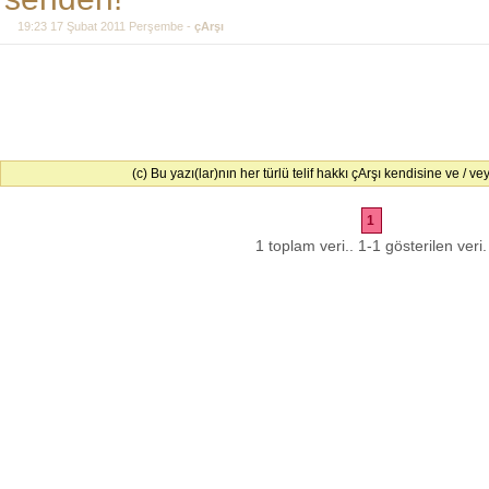
19:23 17 Şubat 2011 Perşembe -
çArşı
(c) Bu yazı(lar)nın her türlü telif hakkı çArşı kendisine ve / veya
1
1 toplam veri.. 1-1 gösterilen veri.