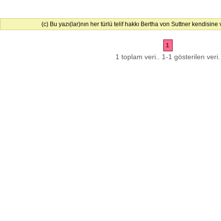
(c) Bu yazı(lar)nın her türlü telif hakkı Bertha von Suttner kendisine ve
1
1 toplam veri.. 1-1 gösterilen veri.