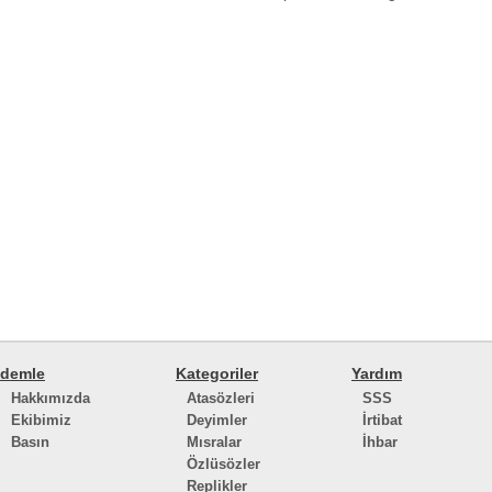
demle
Kategoriler
Yardım
Hakkımızda
Atasözleri
SSS
Ekibimiz
Deyimler
İrtibat
Basın
Mısralar
İhbar
Özlüsözler
Replikler