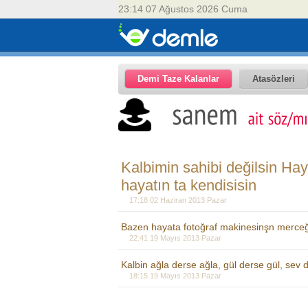
23:14 07 Ağustos 2026 Cuma
Demi Taze Kalanlar
Atasözleri
Kalbimin sahibi değilsin H
hayatın ta kendisisin
17:18 02 Haziran 2013 Pazar
Bazen hayata fotoğraf makinesinşn merceğ
22:41 19 Mayıs 2013 Pazar
Kalbin ağla derse ağla, gül derse gül, se
18:15 19 Mayıs 2013 Pazar