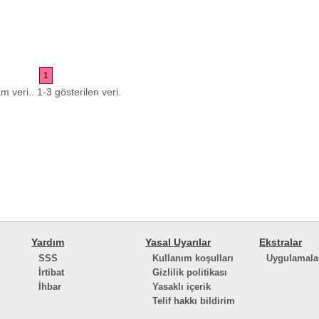
1
m veri.. 1-3 gösterilen veri.
Yardım
Yasal Uyarılar
Ekstralar
SSS
Kullanım koşulları
Uygulamala
İrtibat
Gizlilik politikası
İhbar
Yasaklı içerik
Telif hakkı bildirim