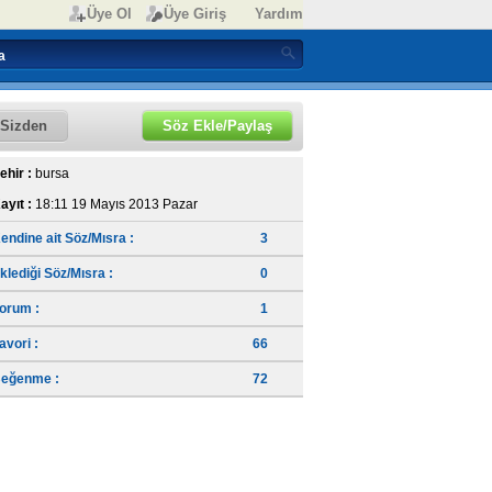
Üye Ol
Üye Giriş
Yardım
Sizden
Söz Ekle/Paylaş
ehir :
bursa
ayıt :
18:11 19 Mayıs 2013 Pazar
endine ait Söz/Mısra :
3
klediği Söz/Mısra :
0
orum :
1
avori :
66
eğenme :
72