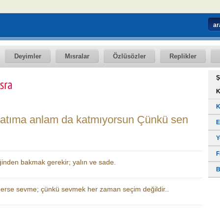
Deyimler
Mısralar
Özlüsözler
Replikler
Ş
K
K
ayatıma anlam da katmıyorsun Çünkü sen
E
Y
F
inden bakmak gerekir; yalın ve sade.
B
v derse sevme; çünkü sevmek her zaman seçim değildir..