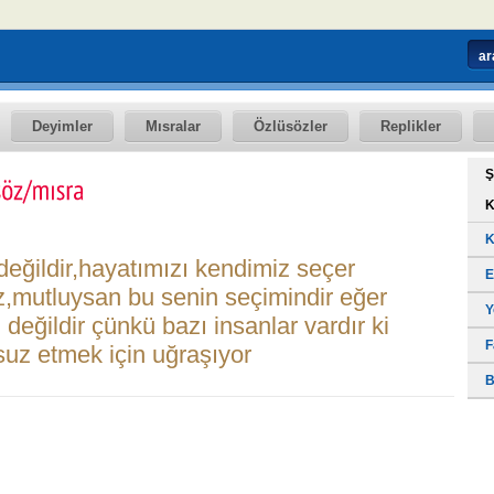
Deyimler
Mısralar
Özlüsözler
Replikler
Ş
K
K
değildir,hayatımızı kendimiz seçer
E
iz,mutluysan bu senin seçimindir eğer
Y
eğildir çünkü bazı insanlar vardır ki
F
suz etmek için uğraşıyor
B