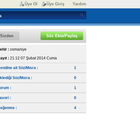
Üye Ol
Üye Giriş
Yardım
Sizden
Söz Ekle/Paylaş
ehir :
osmaniye
ayıt :
21:12 07 Şubat 2014 Cuma
endine ait Söz/Mısra :
1
klediği Söz/Mısra :
0
orum :
1
avori :
0
eğenme :
4