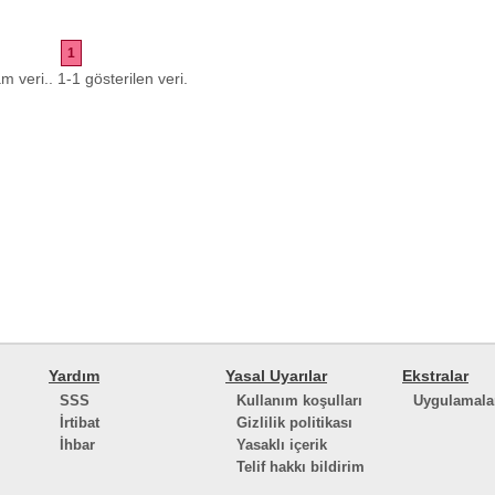
1
m veri.. 1-1 gösterilen veri.
Yardım
Yasal Uyarılar
Ekstralar
SSS
Kullanım koşulları
Uygulamala
İrtibat
Gizlilik politikası
İhbar
Yasaklı içerik
Telif hakkı bildirim