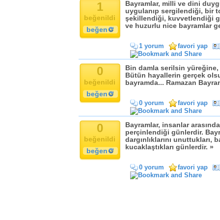
Komik
1
Bayramlar, milli ve dini duygu
uygulanıp sergilendiği, bir
Kandil
beğenildi
şekillendiği, kuvvetlendiği g
Baba
ve huzurlu nice bayramlar g
beğen
Anne
1 yorum
favori yap
Bayram
Doğum Günü
0
Bin damla serilsin yüreğine
Bütün hayallerin gerçek ols
beğenildi
bayramda... Ramazan Bayra
beğen
0 yorum
favori yap
0
Bayramlar, insanlar arasındak
perçinlendiği günlerdir. Bayr
beğenildi
dargınlıklarını unuttukları, b
kucaklaştıkları günlerdir. »
beğen
0 yorum
favori yap