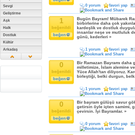
0 yorum
favori yap
Sevgi
Geliştirme
1
Bugün Bayram! Mübarek Ra
Aşk
birbirlerine daha çok yakınla
beğenildi
Halk
kardeşlik ve dostluk duygul
insanlar neşe ve mutluluk 
beğen
Dostluk
günü, kederleri »
Kültür
1 yorum
favori yap
Arkadaş
Aile
0
Bir Ramazan Bayramı daha g
Tarih
milletimize, İslam alemine ve
Dil
beğenildi
Yüce Allah'tan diliyoruz. Ka
birleştiği, belki durgun, bel
Din
beğen
Replik
1 yorum
favori yap
Zaman
Güzellik
0
Bir bayram gülüşü savur gök
getirsin öyle içten samimi, 
Cinsiyet
beğenildi
çevirsin. İyi Bayramlar. »
Kadın
beğen
Doğa
0 yorum
favori yap
Erkek