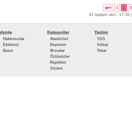
geri
1
2
3
41 toplam veri.. 17-32 g
demle
Kategoriler
Yardım
Hakkımızda
Atasözleri
SSS
Ekibimiz
Deyimler
İrtibat
Basın
Mısralar
İhbar
Özlüsözler
Replikler
Sizden