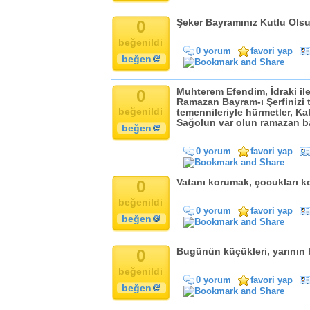
0
Şeker Bayramınız Kutlu Olsu
beğenildi
0 yorum
favori yap
beğen
0
Muhterem Efendim, İdraki il
Ramazan Bayram-ı Şerfinizi t
beğenildi
temennileriyle hürmetler, K
Sağolun var olun ramazan ba
beğen
0 yorum
favori yap
0
Vatanı korumak, çocukları k
beğenildi
0 yorum
favori yap
beğen
0
Bugünün küçükleri, yarının b
beğenildi
0 yorum
favori yap
beğen