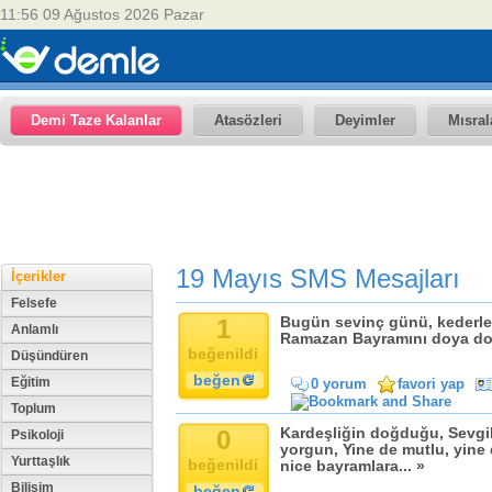
11:56 09 Ağustos 2026 Pazar
Demi Taze Kalanlar
Atasözleri
Deyimler
Mısral
19 Mayıs SMS Mesajları
İçerikler
Felsefe
1
Bugün sevinç günü, kederleri
Anlamlı
Ramazan Bayramını doya doya
beğenildi
Düşündüren
beğen
Eğitim
0 yorum
favori yap
Toplum
0
Kardeşliğin doğduğu, Sevgile
Psikoloji
yorgun, Yine de mutlu, yine
Yurttaşlık
beğenildi
nice bayramlara... »
Bilişim
beğen