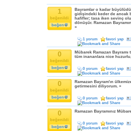
1
Bayramlar o kadar büyülüdür k
gidişindeki keder de ancak b
beğenildi
hafifler; tasa iken sevinç o
dönüşür. Ramazan Bayramını
beğen
»
1 yorum
favori yap
0
Mübarek Ramazan Bayramı t
tüm inananlara nice huzurlu,
beğenildi
beğen
0 yorum
favori yap
0
Ramazan Bayram'ın ülkemize,
getirmesini diliyorum. »
beğenildi
beğen
0 yorum
favori yap
0
Ramazan Bayramınız Mübare
beğenildi
0 yorum
favori yap
beğen